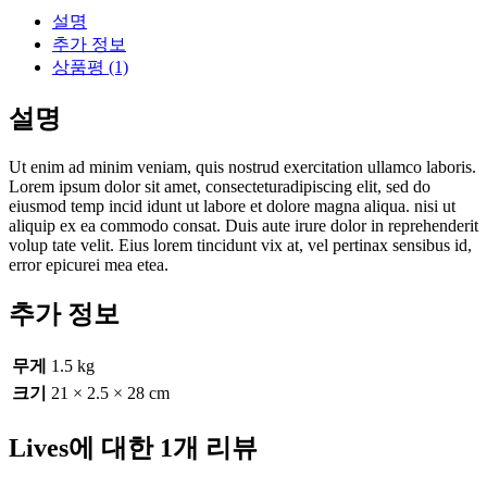
설명
추가 정보
상품평 (1)
설명
Ut enim ad minim veniam, quis nostrud exercitation ullamco laboris.
Lorem ipsum dolor sit amet, consecteturadipiscing elit, sed do
eiusmod temp incid idunt ut labore et dolore magna aliqua. nisi ut
aliquip ex ea commodo consat. Duis aute irure dolor in reprehenderit
volup tate velit. Eius lorem tincidunt vix at, vel pertinax sensibus id,
error epicurei mea etea.
추가 정보
무게
1.5 kg
크기
21 × 2.5 × 28 cm
Lives
에 대한 1개 리뷰