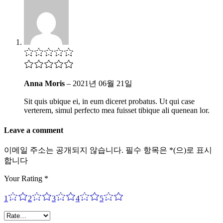
Anna Moris
–
2021년 06월 21일
Sit quis ubique ei, in eum diceret probatus. Ut qui case
verterem, simul perfecto mea fuisset tibique ali quenean lor.
Leave a comment
이메일 주소는 공개되지 않습니다.
필수 항목은
*
(으)로 표시
합니다
Your Rating
*
1
2
3
4
5