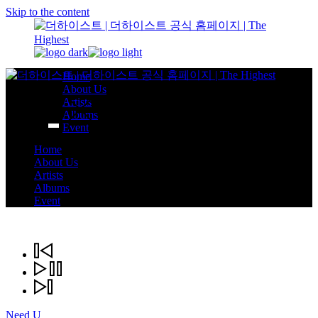
Skip to the content
Home
About Us
Artists
Albums
Event
Home
About Us
Artists
Albums
Event
Need U